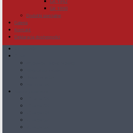
GK 1992
GK 1990
Dodatki specjalne
Galeria
Kontakt
Deklaracja dostępności
Aktualności
O nas
Wydawca i skład redakcji
Miejsca sprzedaży
Reklama w GK
Historia GK
Nasze Jubileusze
10-lecie GK
15-lecie GK
20-lecie GK
25-lecie GK
30-lecie GK