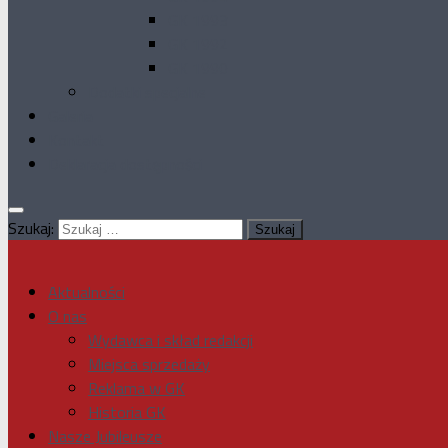
GK 1993
GK 1992
GK 1990
Dodatki specjalne
Galeria
Kontakt
Deklaracja dostępności
Szukaj:
Aktualności
O nas
Wydawca i skład redakcji
Miejsca sprzedaży
Reklama w GK
Historia GK
Nasze Jubileusze