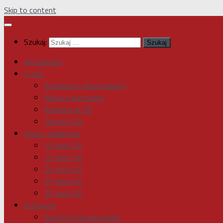
Skip to content
Szukaj:
Aktualności
O nas
Wydawca i skład redakcji
Miejsca sprzedaży
Reklama w GK
Historia GK
Nasze Jubileusze
10-lecie GK
15-lecie GK
20-lecie GK
25-lecie GK
30-lecie GK
Archiwum
Gazeta Krasnobrodzka