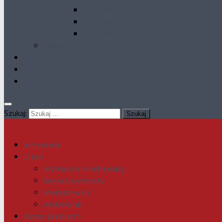
GK 1993
GK 1992
GK 1990
Dodatki specjalne
Galeria
Kontakt
Deklaracja dostępności
Szukaj:
Aktualności
O nas
Wydawca i skład redakcji
Miejsca sprzedaży
Reklama w GK
Historia GK
Nasze Jubileusze