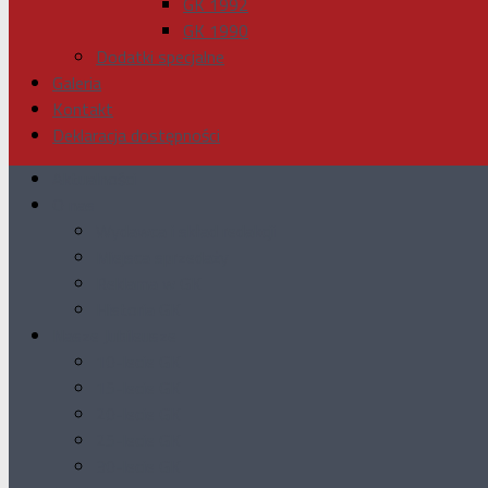
GK 1992
GK 1990
Dodatki specjalne
Galeria
Kontakt
Deklaracja dostępności
Aktualności
O nas
Wydawca i skład redakcji
Miejsca sprzedaży
Reklama w GK
Historia GK
Nasze Jubileusze
10-lecie GK
15-lecie GK
20-lecie GK
25-lecie GK
30-lecie GK