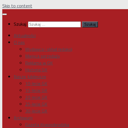
Skip to content
Szukaj:
Aktualności
O nas
Wydawca i skład redakcji
Miejsca sprzedaży
Reklama w GK
Historia GK
Nasze Jubileusze
10-lecie GK
15-lecie GK
20-lecie GK
25-lecie GK
30-lecie GK
Archiwum
Gazeta Krasnobrodzka