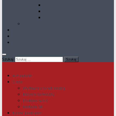
GK 1993
GK 1992
GK 1990
Dodatki specjalne
Galeria
Kontakt
Deklaracja dostępności
Szukaj:
Aktualności
O nas
Wydawca i skład redakcji
Miejsca sprzedaży
Reklama w GK
Historia GK
Nasze Jubileusze