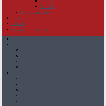
GK 1992
GK 1990
Dodatki specjalne
Galeria
Kontakt
Deklaracja dostępności
Aktualności
O nas
Wydawca i skład redakcji
Miejsca sprzedaży
Reklama w GK
Historia GK
Nasze Jubileusze
10-lecie GK
15-lecie GK
20-lecie GK
25-lecie GK
30-lecie GK