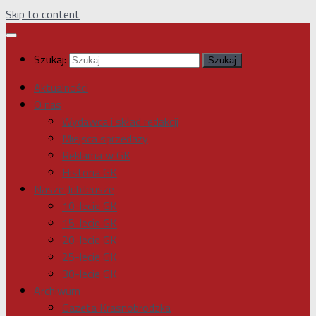
Skip to content
Szukaj:
Aktualności
O nas
Wydawca i skład redakcji
Miejsca sprzedaży
Reklama w GK
Historia GK
Nasze Jubileusze
10-lecie GK
15-lecie GK
20-lecie GK
25-lecie GK
30-lecie GK
Archiwum
Gazeta Krasnobrodzka