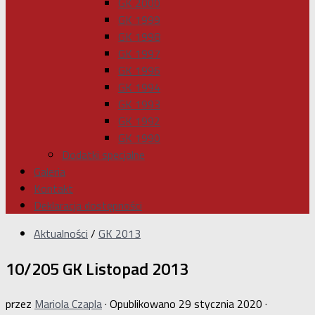
GK 2000
GK 1999
GK 1998
GK 1997
GK 1996
GK 1994
GK 1993
GK 1992
GK 1990
Dodatki specjalne
Galeria
Kontakt
Deklaracja dostępności
Aktualności
/
GK 2013
10/205 GK Listopad 2013
przez
Mariola Czapla
· Opublikowano
29 stycznia 2020
·