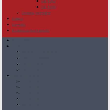
GK 1992
GK 1990
Dodatki specjalne
Galeria
Kontakt
Deklaracja dostępności
Aktualności
O nas
Wydawca i skład redakcji
Miejsca sprzedaży
Reklama w GK
Historia GK
Nasze Jubileusze
10-lecie GK
15-lecie GK
20-lecie GK
25-lecie GK
30-lecie GK