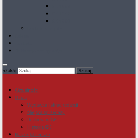
GK 1993
GK 1992
GK 1990
Dodatki specjalne
Galeria
Kontakt
Deklaracja dostępności
Szukaj:
Aktualności
O nas
Wydawca i skład redakcji
Miejsca sprzedaży
Reklama w GK
Historia GK
Nasze Jubileusze