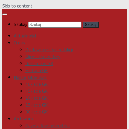
Skip to content
Szukaj:
Aktualności
O nas
Wydawca i skład redakcji
Miejsca sprzedaży
Reklama w GK
Historia GK
Nasze Jubileusze
10-lecie GK
15-lecie GK
20-lecie GK
25-lecie GK
30-lecie GK
Archiwum
Gazeta Krasnobrodzka