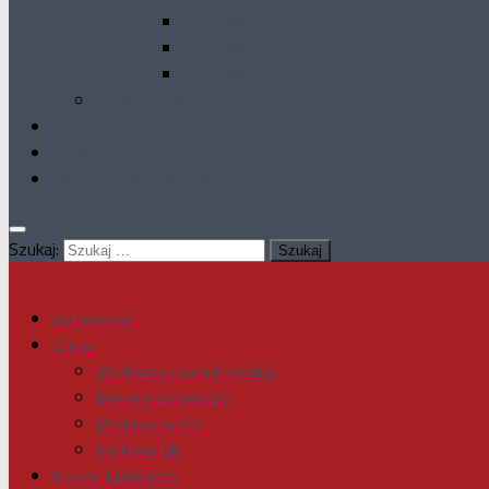
GK 1993
GK 1992
GK 1990
Dodatki specjalne
Galeria
Kontakt
Deklaracja dostępności
Szukaj:
Aktualności
O nas
Wydawca i skład redakcji
Miejsca sprzedaży
Reklama w GK
Historia GK
Nasze Jubileusze