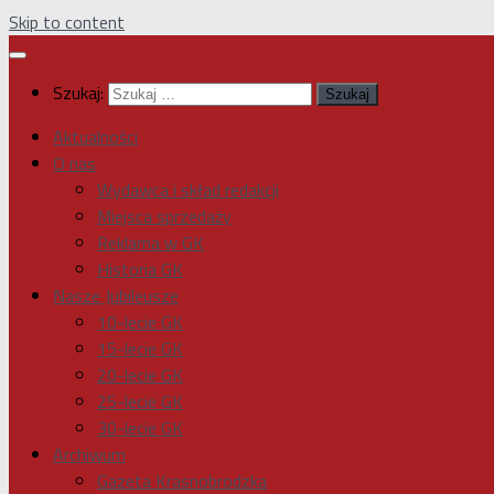
Skip to content
Szukaj:
Aktualności
O nas
Wydawca i skład redakcji
Miejsca sprzedaży
Reklama w GK
Historia GK
Nasze Jubileusze
10-lecie GK
15-lecie GK
20-lecie GK
25-lecie GK
30-lecie GK
Archiwum
Gazeta Krasnobrodzka