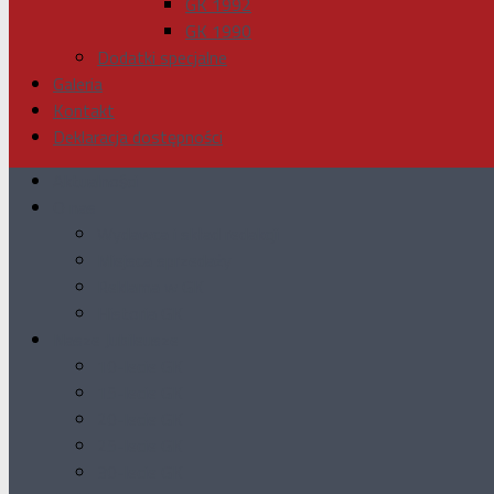
GK 1992
GK 1990
Dodatki specjalne
Galeria
Kontakt
Deklaracja dostępności
Aktualności
O nas
Wydawca i skład redakcji
Miejsca sprzedaży
Reklama w GK
Historia GK
Nasze Jubileusze
10-lecie GK
15-lecie GK
20-lecie GK
25-lecie GK
30-lecie GK