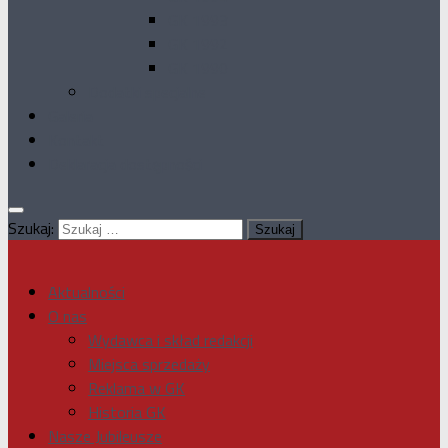
GK 1993
GK 1992
GK 1990
Dodatki specjalne
Galeria
Kontakt
Deklaracja dostępności
Szukaj:
Aktualności
O nas
Wydawca i skład redakcji
Miejsca sprzedaży
Reklama w GK
Historia GK
Nasze Jubileusze