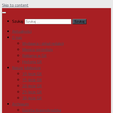
Skip to content
Szukaj:
Aktualności
O nas
Wydawca i skład redakcji
Miejsca sprzedaży
Reklama w GK
Historia GK
Nasze Jubileusze
10-lecie GK
15-lecie GK
20-lecie GK
25-lecie GK
30-lecie GK
Archiwum
Gazeta Krasnobrodzka