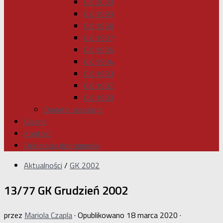
GK 2000
GK 1999
GK 1998
GK 1997
GK 1996
GK 1994
GK 1993
GK 1992
GK 1990
Dodatki specjalne
Galeria
Kontakt
Deklaracja dostępności
Aktualności
/
GK 2002
13/77 GK Grudzień 2002
przez
Mariola Czapla
· Opublikowano
18 marca 2020
·