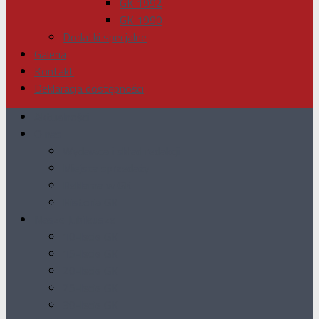
GK 1992
GK 1990
Dodatki specjalne
Galeria
Kontakt
Deklaracja dostępności
Aktualności
O nas
Wydawca i skład redakcji
Miejsca sprzedaży
Reklama w GK
Historia GK
Nasze Jubileusze
10-lecie GK
15-lecie GK
20-lecie GK
25-lecie GK
30-lecie GK