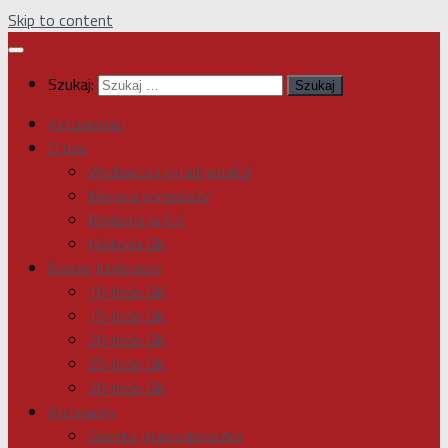
Skip to content
Szukaj:
Aktualności
O nas
Wydawca i skład redakcji
Miejsca sprzedaży
Reklama w GK
Historia GK
Nasze Jubileusze
10-lecie GK
15-lecie GK
20-lecie GK
25-lecie GK
30-lecie GK
Archiwum
Gazeta Krasnobrodzka