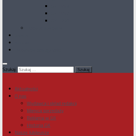
GK 1993
GK 1992
GK 1990
Dodatki specjalne
Galeria
Kontakt
Deklaracja dostępności
Szukaj:
Aktualności
O nas
Wydawca i skład redakcji
Miejsca sprzedaży
Reklama w GK
Historia GK
Nasze Jubileusze