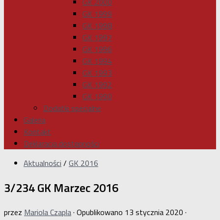
GK 2000
GK 1999
GK 1998
GK 1997
GK 1996
GK 1994
GK 1993
GK 1992
GK 1990
Dodatki specjalne
Galeria
Kontakt
Deklaracja dostępności
Aktualności
/
GK 2016
3/234 GK Marzec 2016
przez
Mariola Czapla
· Opublikowano
13 stycznia 2020
·