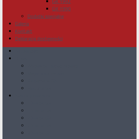
GK 1992
GK 1990
Dodatki specjalne
Galeria
Kontakt
Deklaracja dostępności
Aktualności
O nas
Wydawca i skład redakcji
Miejsca sprzedaży
Reklama w GK
Historia GK
Nasze Jubileusze
10-lecie GK
15-lecie GK
20-lecie GK
25-lecie GK
30-lecie GK