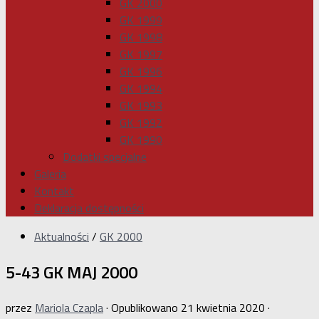
GK 2000
GK 1999
GK 1998
GK 1997
GK 1996
GK 1994
GK 1993
GK 1992
GK 1990
Dodatki specjalne
Galeria
Kontakt
Deklaracja dostępności
Aktualności
/
GK 2000
5-43 GK MAJ 2000
przez
Mariola Czapla
· Opublikowano
21 kwietnia 2020
·