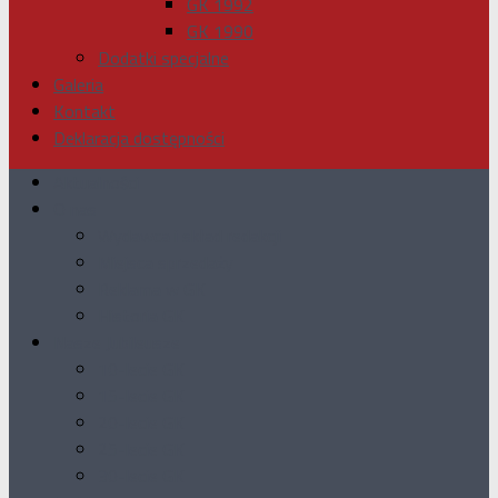
GK 1992
GK 1990
Dodatki specjalne
Galeria
Kontakt
Deklaracja dostępności
Aktualności
O nas
Wydawca i skład redakcji
Miejsca sprzedaży
Reklama w GK
Historia GK
Nasze Jubileusze
10-lecie GK
15-lecie GK
20-lecie GK
25-lecie GK
30-lecie GK