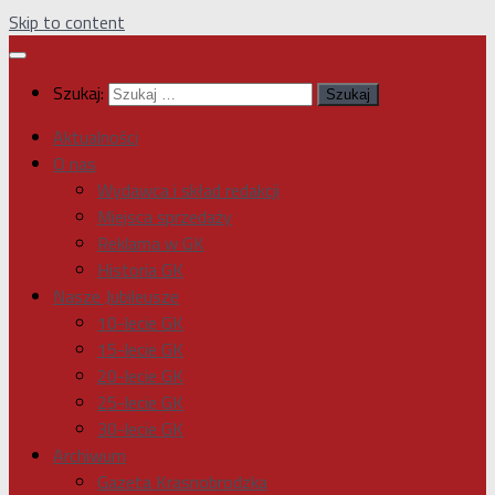
Skip to content
Szukaj:
Aktualności
O nas
Wydawca i skład redakcji
Miejsca sprzedaży
Reklama w GK
Historia GK
Nasze Jubileusze
10-lecie GK
15-lecie GK
20-lecie GK
25-lecie GK
30-lecie GK
Archiwum
Gazeta Krasnobrodzka