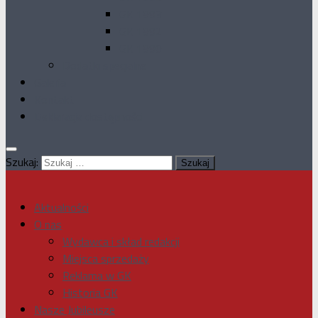
GK 1993
GK 1992
GK 1990
Dodatki specjalne
Galeria
Kontakt
Deklaracja dostępności
Szukaj:
Aktualności
O nas
Wydawca i skład redakcji
Miejsca sprzedaży
Reklama w GK
Historia GK
Nasze Jubileusze