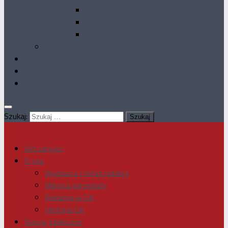
GK 1993
GK 1992
GK 1990
Dodatki specjalne
Galeria
Kontakt
Deklaracja dostępności
Szukaj:
Aktualności
O nas
Wydawca i skład redakcji
Miejsca sprzedaży
Reklama w GK
Historia GK
Nasze Jubileusze