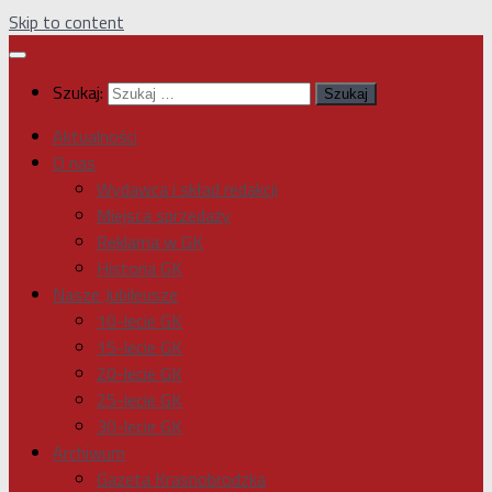
Skip to content
Szukaj:
Aktualności
O nas
Wydawca i skład redakcji
Miejsca sprzedaży
Reklama w GK
Historia GK
Nasze Jubileusze
10-lecie GK
15-lecie GK
20-lecie GK
25-lecie GK
30-lecie GK
Archiwum
Gazeta Krasnobrodzka