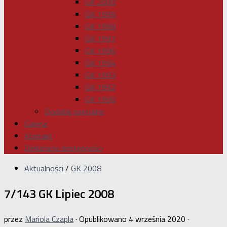
GK 2000
GK 1999
GK 1998
GK 1997
GK 1996
GK 1994
GK 1993
GK 1992
GK 1990
Dodatki specjalne
Galeria
Kontakt
Deklaracja dostępności
Aktualności
/
GK 2008
7/143 GK Lipiec 2008
przez
Mariola Czapla
· Opublikowano
4 września 2020
·