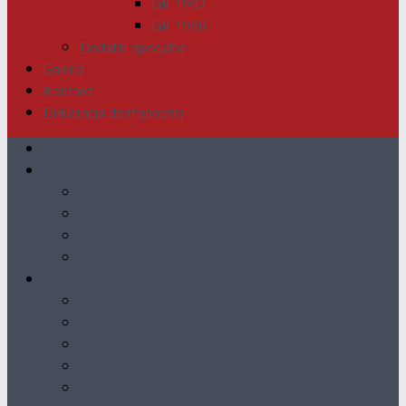
GK 1992
GK 1990
Dodatki specjalne
Galeria
Kontakt
Deklaracja dostępności
Aktualności
O nas
Wydawca i skład redakcji
Miejsca sprzedaży
Reklama w GK
Historia GK
Nasze Jubileusze
10-lecie GK
15-lecie GK
20-lecie GK
25-lecie GK
30-lecie GK