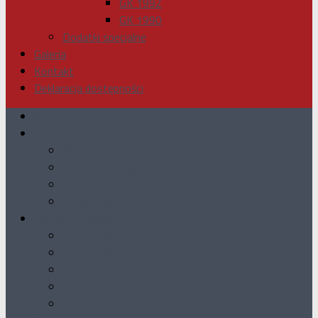
GK 1992
GK 1990
Dodatki specjalne
Galeria
Kontakt
Deklaracja dostępności
Aktualności
O nas
Wydawca i skład redakcji
Miejsca sprzedaży
Reklama w GK
Historia GK
Nasze Jubileusze
10-lecie GK
15-lecie GK
20-lecie GK
25-lecie GK
30-lecie GK