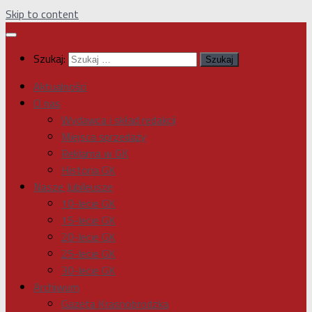
Skip to content
Szukaj:
Aktualności
O nas
Wydawca i skład redakcji
Miejsca sprzedaży
Reklama w GK
Historia GK
Nasze Jubileusze
10-lecie GK
15-lecie GK
20-lecie GK
25-lecie GK
30-lecie GK
Archiwum
Gazeta Krasnobrodzka