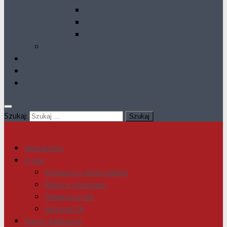
GK 1993
GK 1992
GK 1990
Dodatki specjalne
Galeria
Kontakt
Deklaracja dostępności
Szukaj:
Aktualności
O nas
Wydawca i skład redakcji
Miejsca sprzedaży
Reklama w GK
Historia GK
Nasze Jubileusze