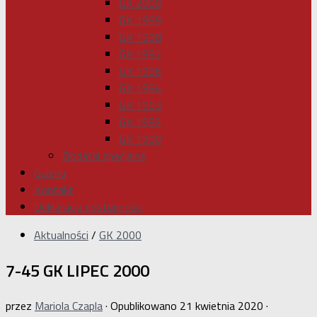
GK 2000
GK 1999
GK 1998
GK 1997
GK 1996
GK 1994
GK 1993
GK 1992
GK 1990
Dodatki specjalne
Galeria
Kontakt
Deklaracja dostępności
Aktualności
/
GK 2000
7-45 GK LIPEC 2000
przez
Mariola Czapla
· Opublikowano
21 kwietnia 2020
·