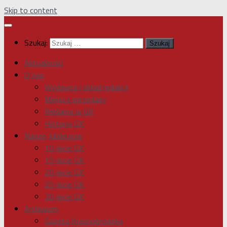
Skip to content
Szukaj:
Aktualności
O nas
Wydawca i skład redakcji
Miejsca sprzedaży
Reklama w GK
Historia GK
Nasze Jubileusze
10-lecie GK
15-lecie GK
20-lecie GK
25-lecie GK
30-lecie GK
Archiwum
Gazeta Krasnobrodzka