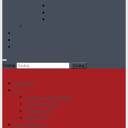
GK 1993
GK 1992
GK 1990
Dodatki specjalne
Galeria
Kontakt
Deklaracja dostępności
Szukaj:
Aktualności
O nas
Wydawca i skład redakcji
Miejsca sprzedaży
Reklama w GK
Historia GK
Nasze Jubileusze