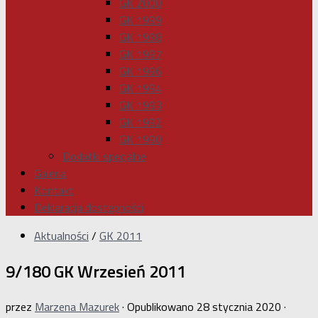
GK 2000
GK 1999
GK 1998
GK 1997
GK 1996
GK 1994
GK 1993
GK 1992
GK 1990
Dodatki specjalne
Galeria
Kontakt
Deklaracja dostępności
Aktualności
/
GK 2011
9/180 GK Wrzesień 2011
przez
Marzena Mazurek
· Opublikowano
28 stycznia 2020
·