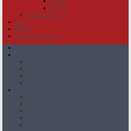
GK 1992
GK 1990
Dodatki specjalne
Galeria
Kontakt
Deklaracja dostępności
Aktualności
O nas
Wydawca i skład redakcji
Miejsca sprzedaży
Reklama w GK
Historia GK
Nasze Jubileusze
10-lecie GK
15-lecie GK
20-lecie GK
25-lecie GK
30-lecie GK