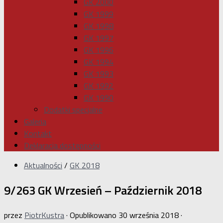
GK 2000
GK 1999
GK 1998
GK 1997
GK 1996
GK 1994
GK 1993
GK 1992
GK 1990
Dodatki specjalne
Galeria
Kontakt
Deklaracja dostępności
Aktualności
/
GK 2018
9/263 GK Wrzesień – Październik 2018
przez
PiotrKustra
· Opublikowano
30 września 2018
·