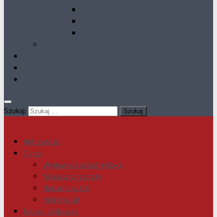
GK 1993
GK 1992
GK 1990
Dodatki specjalne
Galeria
Kontakt
Deklaracja dostępności
Szukaj:
Aktualności
O nas
Wydawca i skład redakcji
Miejsca sprzedaży
Reklama w GK
Historia GK
Nasze Jubileusze