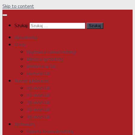
Skip to content
Szukaj:
Aktualności
O nas
Wydawca i skład redakcji
Miejsca sprzedaży
Reklama w GK
Historia GK
Nasze Jubileusze
10-lecie GK
15-lecie GK
20-lecie GK
25-lecie GK
30-lecie GK
Archiwum
Gazeta Krasnobrodzka