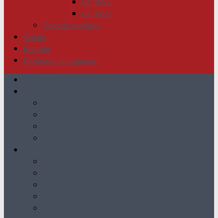
GK 1992
GK 1990
Dodatki specjalne
Galeria
Kontakt
Deklaracja dostępności
Aktualności
O nas
Wydawca i skład redakcji
Miejsca sprzedaży
Reklama w GK
Historia GK
Nasze Jubileusze
10-lecie GK
15-lecie GK
20-lecie GK
25-lecie GK
30-lecie GK