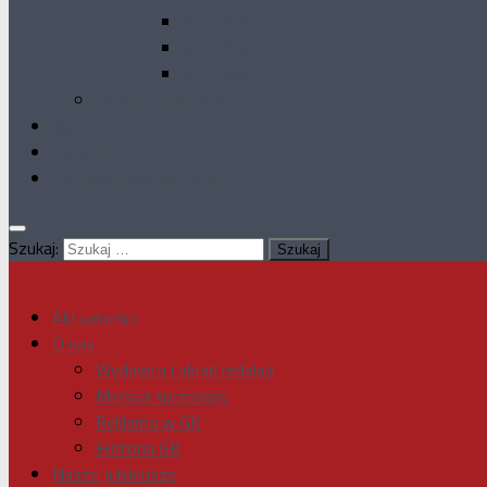
GK 1993
GK 1992
GK 1990
Dodatki specjalne
Galeria
Kontakt
Deklaracja dostępności
Szukaj:
Aktualności
O nas
Wydawca i skład redakcji
Miejsca sprzedaży
Reklama w GK
Historia GK
Nasze Jubileusze