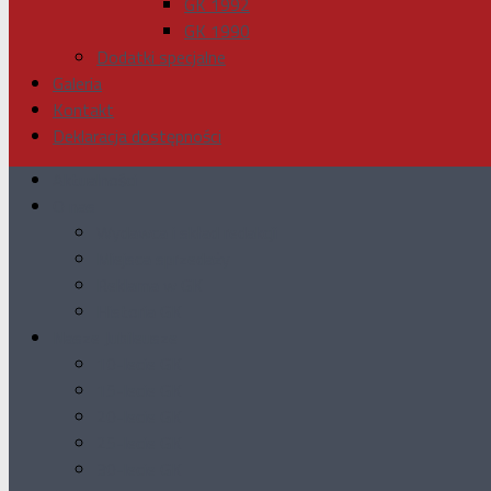
GK 1992
GK 1990
Dodatki specjalne
Galeria
Kontakt
Deklaracja dostępności
Aktualności
O nas
Wydawca i skład redakcji
Miejsca sprzedaży
Reklama w GK
Historia GK
Nasze Jubileusze
10-lecie GK
15-lecie GK
20-lecie GK
25-lecie GK
30-lecie GK