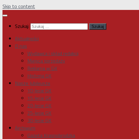
Skip to content
Szukaj:
Aktualności
O nas
Wydawca i skład redakcji
Miejsca sprzedaży
Reklama w GK
Historia GK
Nasze Jubileusze
10-lecie GK
15-lecie GK
20-lecie GK
25-lecie GK
30-lecie GK
Archiwum
Gazeta Krasnobrodzka