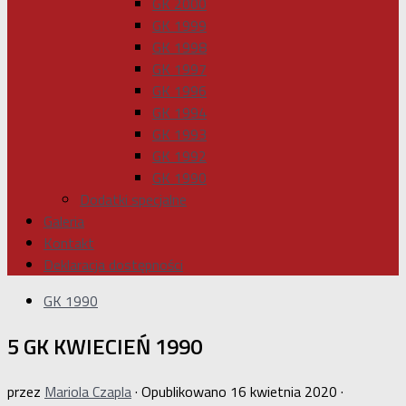
GK 2000
GK 1999
GK 1998
GK 1997
GK 1996
GK 1994
GK 1993
GK 1992
GK 1990
Dodatki specjalne
Galeria
Kontakt
Deklaracja dostępności
GK 1990
5 GK KWIECIEŃ 1990
przez
Mariola Czapla
· Opublikowano
16 kwietnia 2020
·