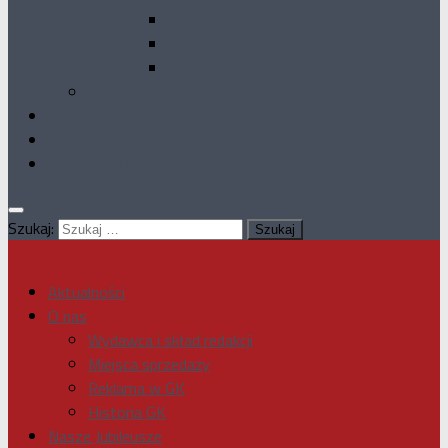
GK 1993
GK 1992
GK 1990
Dodatki specjalne
Galeria
Kontakt
Deklaracja dostępności
Szukaj:
Aktualności
O nas
Wydawca i skład redakcji
Miejsca sprzedaży
Reklama w GK
Historia GK
Nasze Jubileusze