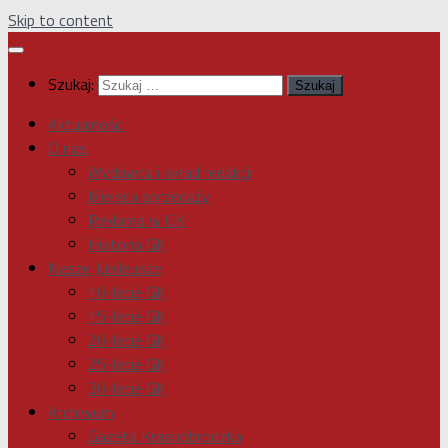
Skip to content
Szukaj:
Aktualności
O nas
Wydawca i skład redakcji
Miejsca sprzedaży
Reklama w GK
Historia GK
Nasze Jubileusze
10-lecie GK
15-lecie GK
20-lecie GK
25-lecie GK
30-lecie GK
Archiwum
Gazeta Krasnobrodzka