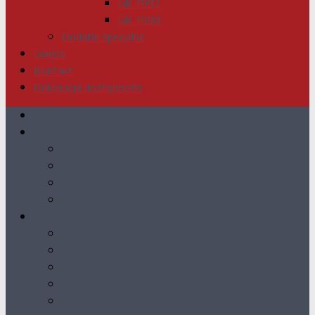
GK 1992
GK 1990
Dodatki specjalne
Galeria
Kontakt
Deklaracja dostępności
Aktualności
O nas
Wydawca i skład redakcji
Miejsca sprzedaży
Reklama w GK
Historia GK
Nasze Jubileusze
10-lecie GK
15-lecie GK
20-lecie GK
25-lecie GK
30-lecie GK