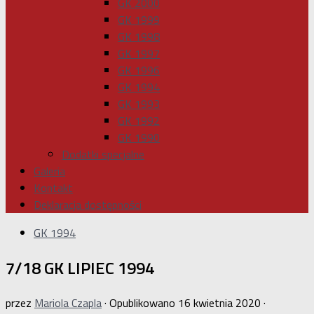
GK 2000
GK 1999
GK 1998
GK 1997
GK 1996
GK 1994
GK 1993
GK 1992
GK 1990
Dodatki specjalne
Galeria
Kontakt
Deklaracja dostępności
GK 1994
7/18 GK LIPIEC 1994
przez
Mariola Czapla
· Opublikowano
16 kwietnia 2020
·