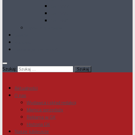
GK 1993
GK 1992
GK 1990
Dodatki specjalne
Galeria
Kontakt
Deklaracja dostępności
Szukaj:
Aktualności
O nas
Wydawca i skład redakcji
Miejsca sprzedaży
Reklama w GK
Historia GK
Nasze Jubileusze