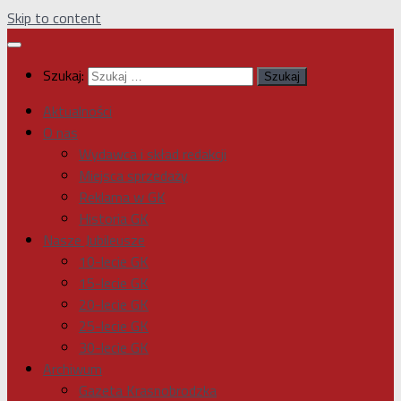
Skip to content
Szukaj:
Aktualności
O nas
Wydawca i skład redakcji
Miejsca sprzedaży
Reklama w GK
Historia GK
Nasze Jubileusze
10-lecie GK
15-lecie GK
20-lecie GK
25-lecie GK
30-lecie GK
Archiwum
Gazeta Krasnobrodzka