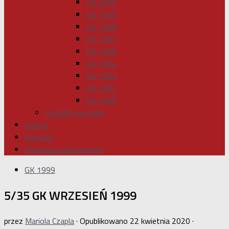
GK 2000
GK 1999
GK 1998
GK 1997
GK 1996
GK 1994
GK 1993
GK 1992
GK 1990
Dodatki specjalne
Galeria
Kontakt
Deklaracja dostępności
GK 1999
5/35 GK WRZESIEŃ 1999
przez
Mariola Czapla
· Opublikowano
22 kwietnia 2020
·