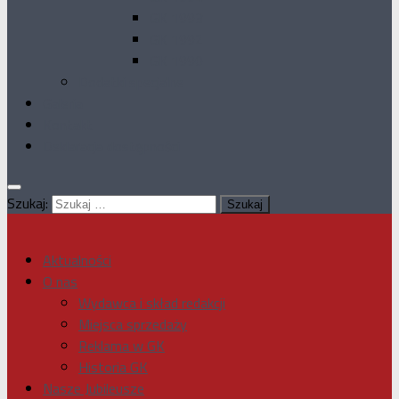
GK 1993
GK 1992
GK 1990
Dodatki specjalne
Galeria
Kontakt
Deklaracja dostępności
Szukaj:
Aktualności
O nas
Wydawca i skład redakcji
Miejsca sprzedaży
Reklama w GK
Historia GK
Nasze Jubileusze