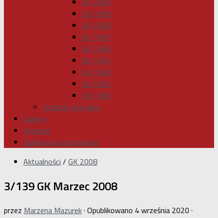
GK 2000
GK 1999
GK 1998
GK 1997
GK 1996
GK 1994
GK 1993
GK 1992
GK 1990
Dodatki specjalne
Galeria
Kontakt
Deklaracja dostępności
Aktualności
/
GK 2008
3/139 GK Marzec 2008
przez
Marzena Mazurek
· Opublikowano
4 września 2020
·