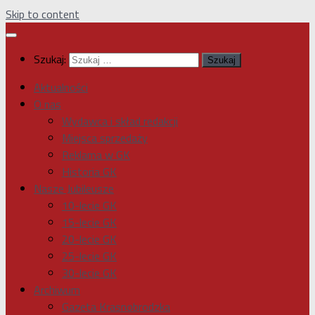
Skip to content
Szukaj:
Aktualności
O nas
Wydawca i skład redakcji
Miejsca sprzedaży
Reklama w GK
Historia GK
Nasze Jubileusze
10-lecie GK
15-lecie GK
20-lecie GK
25-lecie GK
30-lecie GK
Archiwum
Gazeta Krasnobrodzka