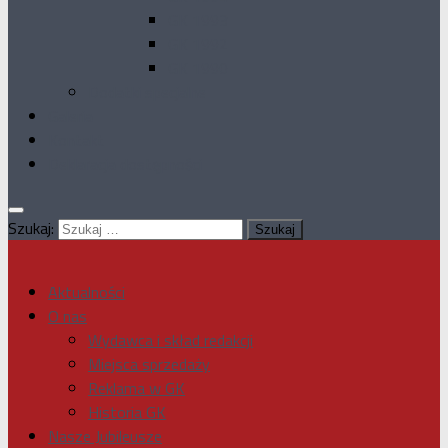
GK 1993
GK 1992
GK 1990
Dodatki specjalne
Galeria
Kontakt
Deklaracja dostępności
Szukaj:
Aktualności
O nas
Wydawca i skład redakcji
Miejsca sprzedaży
Reklama w GK
Historia GK
Nasze Jubileusze