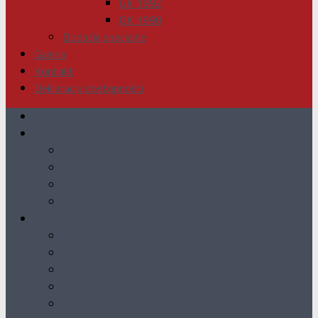
GK 1992
GK 1990
Dodatki specjalne
Galeria
Kontakt
Deklaracja dostępności
Aktualności
O nas
Wydawca i skład redakcji
Miejsca sprzedaży
Reklama w GK
Historia GK
Nasze Jubileusze
10-lecie GK
15-lecie GK
20-lecie GK
25-lecie GK
30-lecie GK