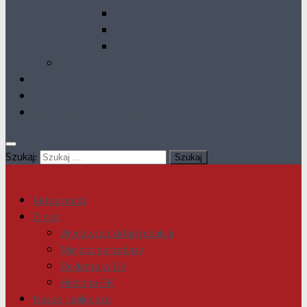
GK 1993
GK 1992
GK 1990
Dodatki specjalne
Galeria
Kontakt
Deklaracja dostępności
Szukaj:
Aktualności
O nas
Wydawca i skład redakcji
Miejsca sprzedaży
Reklama w GK
Historia GK
Nasze Jubileusze