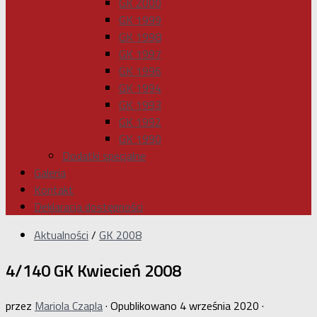
GK 2000
GK 1999
GK 1998
GK 1997
GK 1996
GK 1994
GK 1993
GK 1992
GK 1990
Dodatki specjalne
Galeria
Kontakt
Deklaracja dostępności
Aktualności
/
GK 2008
4/140 GK Kwiecień 2008
przez
Mariola Czapla
· Opublikowano
4 września 2020
·