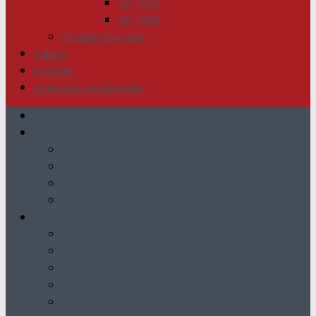
GK 1992
GK 1990
Dodatki specjalne
Galeria
Kontakt
Deklaracja dostępności
Aktualności
O nas
Wydawca i skład redakcji
Miejsca sprzedaży
Reklama w GK
Historia GK
Nasze Jubileusze
10-lecie GK
15-lecie GK
20-lecie GK
25-lecie GK
30-lecie GK