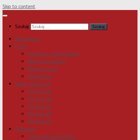
Skip to content
Szukaj:
Aktualności
O nas
Wydawca i skład redakcji
Miejsca sprzedaży
Reklama w GK
Historia GK
Nasze Jubileusze
10-lecie GK
15-lecie GK
20-lecie GK
25-lecie GK
30-lecie GK
Archiwum
Gazeta Krasnobrodzka