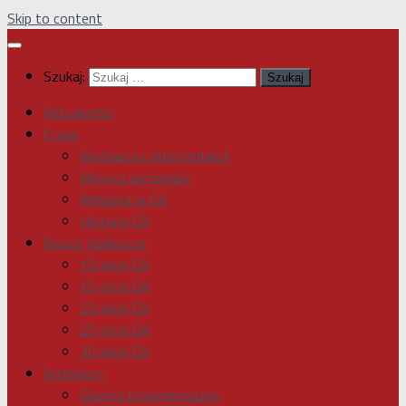
Skip to content
Szukaj:
Aktualności
O nas
Wydawca i skład redakcji
Miejsca sprzedaży
Reklama w GK
Historia GK
Nasze Jubileusze
10-lecie GK
15-lecie GK
20-lecie GK
25-lecie GK
30-lecie GK
Archiwum
Gazeta Krasnobrodzka