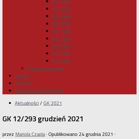
GK 2000
GK 1999
GK 1998
GK 1997
GK 1996
GK 1994
GK 1993
GK 1992
GK 1990
Dodatki specjalne
Galeria
Kontakt
Deklaracja dostępności
Aktualności
/
GK 2021
GK 12/293 grudzień 2021
przez
Mariola Czapla
· Opublikowano
24 grudnia 2021
·