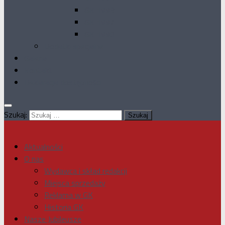
GK 1993
GK 1992
GK 1990
Dodatki specjalne
Galeria
Kontakt
Deklaracja dostępności
Szukaj:
Aktualności
O nas
Wydawca i skład redakcji
Miejsca sprzedaży
Reklama w GK
Historia GK
Nasze Jubileusze