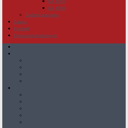
GK 1992
GK 1990
Dodatki specjalne
Galeria
Kontakt
Deklaracja dostępności
Aktualności
O nas
Wydawca i skład redakcji
Miejsca sprzedaży
Reklama w GK
Historia GK
Nasze Jubileusze
10-lecie GK
15-lecie GK
20-lecie GK
25-lecie GK
30-lecie GK